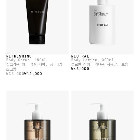
REFRESHING
NEUTRAL
Body Scrub
, 180ml
Body Lotion
, 300ml
싱그러운 향, 각질 케어, 폼 타입
플로럴 잔향, 가벼운 사용감, 보습
₩43,000
스크럽
₩35,000
₩14,000