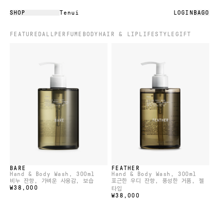
SHOP
Tenui
LOGIN
BAG
0
FEATURED
ALL
PERFUME
BODY
HAIR & LIP
LIFESTYLE
GIFT
BARE
FEATHER
Hand & Body Wash
, 300ml
Hand & Body Wash
, 300ml
비누 잔향, 가벼운 사용감, 보습
포근한 우디 잔향, 풍성한 거품, 젤
₩38,000
타입
₩38,000