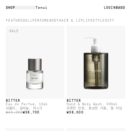
SHOP
Tenui
LOGIN
BAG
0
FEATURED
ALL
PERFUME
BODY
HAIR & LIP
LIFESTYLE
GIFT
SALE
BITTER
BITTER
Eau de Parfum
, 10ml
Hand & Body Wash
, 300ml
네롤리, 갈바늄, 머스크
푸릇한 잔향, 풍성한 거품, 젤 타입
₩43,000
₩38,700
₩38,000